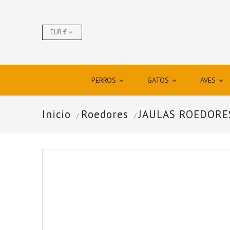
EUR €

PERROS
GATOS
AVES



Inicio
Roedores
JAULAS ROEDORE